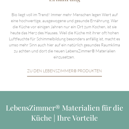
Bio liegt voll im Trend! Immer mehr Menschen legen Wert auf
eine hochwertige, ausgewogene und gesunde Ernährung. War
die Küche vor einigen Jahren nur ein Ort zum Kochen, ist sie
heute das Herz des Hauses. Weil die Küche mit ihrer oft hohen
Luftfeuchte für Schimmelbildung besonders anfällig ist, macht es
umso mehr Sinn auch hier auf ein natürlich gesundes Raumklima
zu achten und dort die neuen LebensZimmer® Materialien
einzusetzen.
ZU DEN LEBENSZIMMER® PRODUKTEN
LebensZimmer® Materialien für die
Küche | Ihre Vorteile